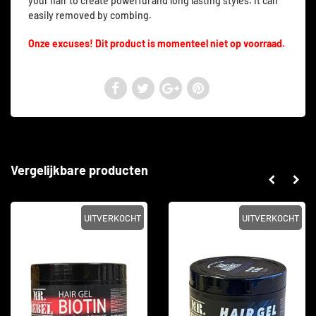
your hair to create powerful and long lasting styles. It can
easily removed by combing.
Onze excuses! Dit product is momenteel niet op voorraad.
Vergelijkbare producten
UITVERKOCHT
UITVERKOCHT