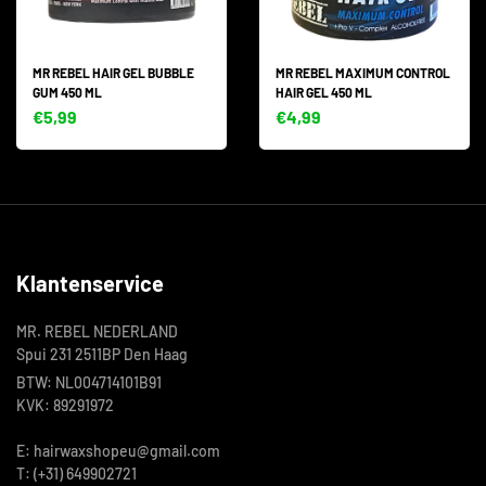
MR REBEL HAIR GEL BUBBLE
MR REBEL MAXIMUM CONTROL
GUM 450 ML
HAIR GEL 450 ML
€5,99
€4,99
Klantenservice
MR. REBEL NEDERLAND
Spui 231 2511BP Den Haag
BTW: NL004714101B91
KVK: 89291972
E: hairwaxshopeu@gmail.com
T: (+31) 649902721